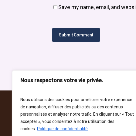
Save my name, email, and websit
A propos
Décou
Comman
Menu En
À propo
Chez Nostra, nous partageons plus de
Liens
15 ans de passion pour les pâtes
fraîches et la cuisine méditerranéenne.
Politique
Nous respectons votre vie privée.
Politique
Nous utilisons des cookies pour améliorer votre expérience
de navigation, diffuser des publicités ou des contenus
personnalisés et analyser notre trafic. En cliquant sur « Tout
accepter », vous consentez à notre utilisation des
cookies.
Politique de confidentialité