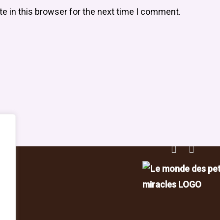
e in this browser for the next time I comment.
vrir
Nous joindre
E-mail :
info@nostra-food.
der
Téléphone :
(514) 798-177
fant
Adresse :
300 Rue Chabane
s
 rapides
Montréal, QC H2N 1G5
Retrouvez-nous sur
 de la vie privé
 d’utilisation