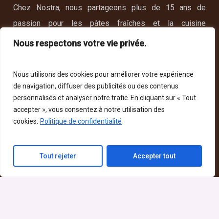
Chez Nostra, nous partageons plus de 15 ans de
passion pour les pâtes fraîches et la cuisine
méditerranéenne.
Nous respectons votre vie privée.
Nous utilisons des cookies pour améliorer votre expérience
de navigation, diffuser des publicités ou des contenus
Découvrir
personnalisés et analyser notre trafic. En cliquant sur « Tout
accepter », vous consentez à notre utilisation des
Commander
cookies.
Politique de confidentialité
Menu Enfant
À propos
Tout rejeter
Accepter tout
Liens rapides
Politique de la vie privé
Politique d’utilisation