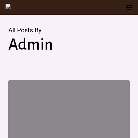
Men
Skip
to
main
All Posts By
content
Admin
Bonjour
tout
le
monde !