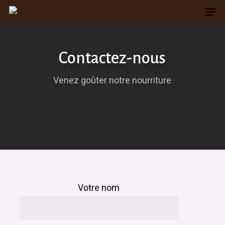
Men
Skip
to
main
Contactez-nous
content
Venez goûter notre nourriture
Votre nom