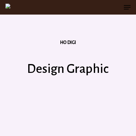
Men
Skip
to
main
content
HO DIGI
Design Graphic